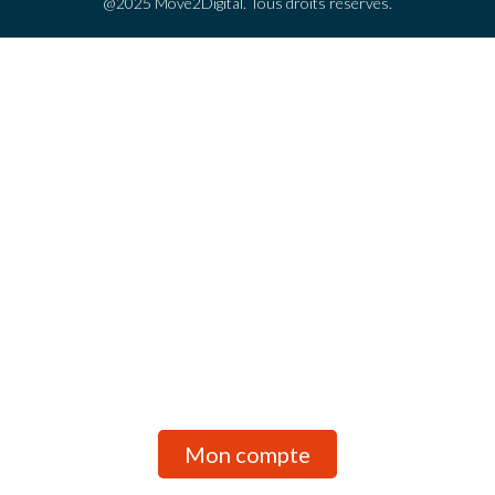
@2025 Move2Digital. Tous droits réservés.
ACCUEIL
EDIH MOVE2DIGITAL
NOS SERVICES
ACTUALITÉS
CONTACT
Mon compte