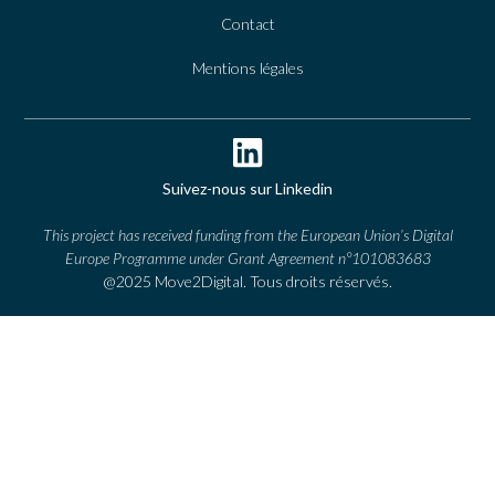
Contact
Mentions légales
Suivez-nous sur Linkedin
This project has received funding from the European Union’s Digital
Europe Programme under Grant Agreement n°101083683
@2025 Move2Digital. Tous droits réservés.
ACCUEIL
EDIH MOVE2DIGITAL