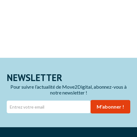
Une initiative co financée par l’Union Européenne, la Région Sud
Provence Alpes Côte d’Azur et la Métropole Aix-Marseille Provence
NEWSLETTER
Pour suivre l’actualité de Move2Digital, abonnez-vous à
notre newsletter !
M'abonner !